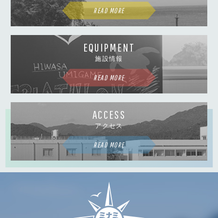
READ MORE
EQUIPMENT
施設情報
READ MORE
ACCESS
アクセス
READ MORE