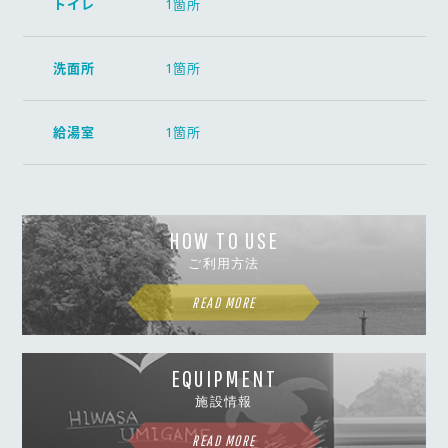
トイレ
1箇所
洗面所
1箇所
給湯室
1箇所
HOW TO USE
ご利用方法
READ MORE
EQUIPMENT
施設情報
READ MORE