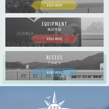
READ MORE
EQUIPMENT
施設情報
READ MORE
ACCESS
アクセス
READ MORE