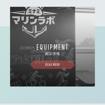
EQUIPMENT
施設情報
READ MORE