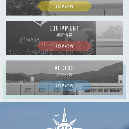
READ MORE
EQUIPMENT
施設情報
READ MORE
ACCESS
アクセス
READ MORE